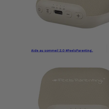
Aide au sommeil 2.0 #FeelsParenting.