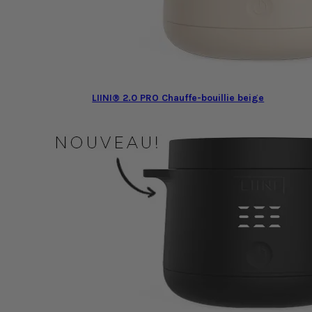
LIINI® 2.0 PRO Chauffe-bouillie beige