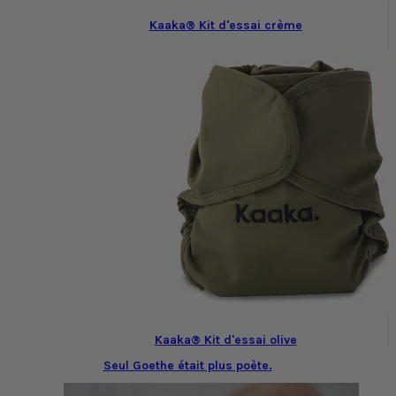
Kaaka® Kit d'essai crème
Kaaka® Kit d'essai olive
Seul Goethe était plus poète.