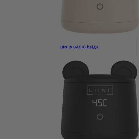
LIINI® BASIC beige