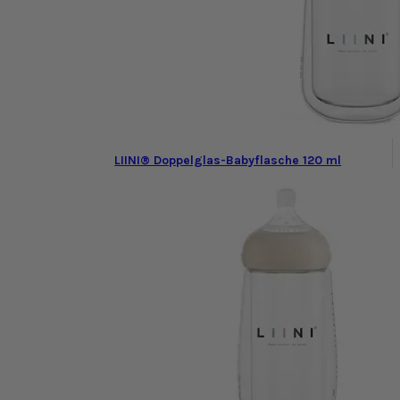
LIINI® Doppelglas-Babyflasche 120 ml