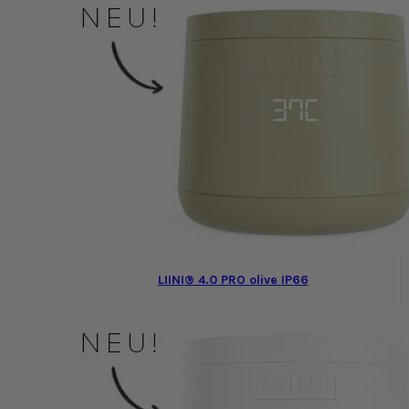
LIINI® 4.0 PRO olive IP66