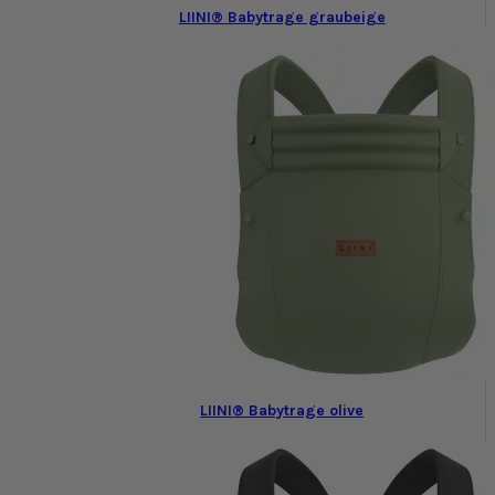
LIINI® Babytrage graubeige
LIINI® Babytrage olive