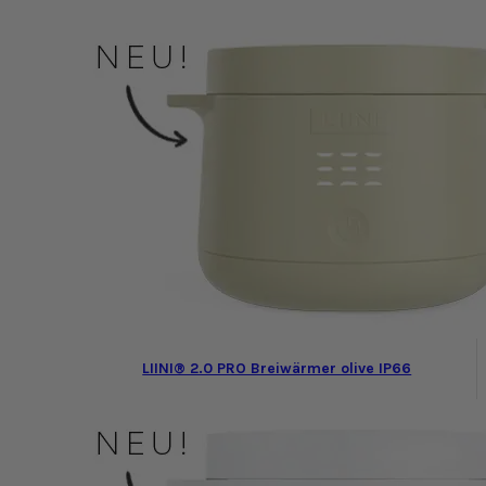
LIINI® 2.0 PRO Breiwärmer olive IP66