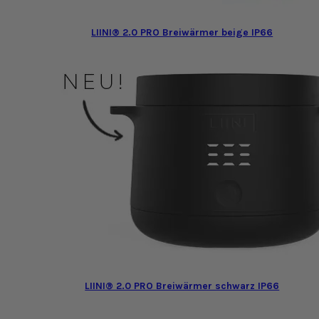
LIINI® 2.0 PRO Breiwärmer beige IP66
LIINI® 2.0 PRO Breiwärmer schwarz IP66