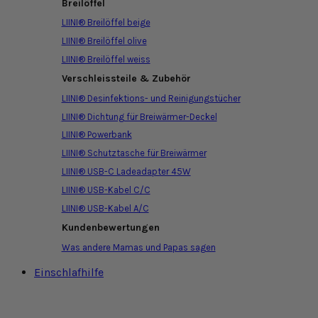
Breilöffel
LIINI® Breilöffel beige
LIINI® Breilöffel olive
LIINI® Breilöffel weiss
Verschleissteile & Zubehör
LIINI® Desinfektions- und Reinigungstücher
LIINI® Dichtung für Breiwärmer-Deckel
LIINI® Powerbank
LIINI® Schutztasche für Breiwärmer
LIINI® USB-C Ladeadapter 45W
LIINI® USB-Kabel C/C
LIINI® USB-Kabel A/C
Kundenbewertungen
Was andere Mamas und Papas sagen
Einschlafhilfe